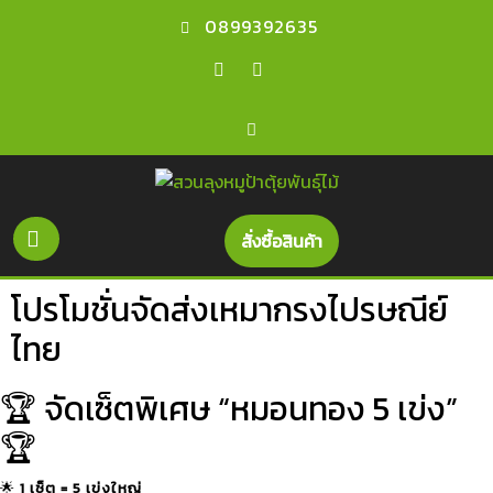
Skip
0899392635
to
content
Facebook
Youtube
Open
Get
สั่งซื้อสินค้า
A
Button
Quote
โปรโมชั่นจัดส่งเหมากรงไปรษณีย์
ไทย
🏆 จัดเซ็ตพิเศษ “หมอนทอง 5 เข่ง”
🏆
🌟
1 เซ็ต = 5 เข่งใหญ่