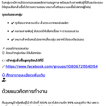
ในกลุ่มจะมีการอัปเดตรอบผลผลิตตามฤดูกาล พร้อมแจ้งสายพันธุ์ที่มีในแต่ละรอบ
ให้คุณเลือกสั่งซื้อได้ตามความชอบ เหมาะทั้งกินเอง และซื้อไปฝากผู้ใหญ่
จุดเด่นของกลุ่ม
✔️ ทุเรียนจากสวนจริง สั่งตรงจากแหล่งผลิต
✔️ หลายสายพันธุ์ อัปเดตให้เลือกเรื่อย ๆ ตามรอบสวน
✔️ เหมาะสำหรับคนไม่อยากเสี่ยงสุ่ม อยากได้ของดีแน่นอน
📌
ของมีตามรอบสวน
⏰
ใครเข้ากลุ่มก่อน ได้เลือกก่อน
👉
เข้ากลุ่มสั่งซื้อลูกทุเรียนได้ที่นี่
https://www.facebook.com/groups/108067215540154
🔗
ศึกษารายละเอียดเพิ่มเติม
ด้วยแนวคิดการทำงาน
ทีมลุงหมูป้าตุ้ยพันธุ์ไม้ ถ้าวัดที่ 100% (เราใส่ความรัก 99% และธุรกิจ 1%) เพราะ