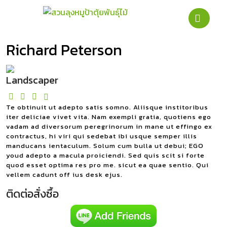
Richard Peterson
Landscaper
Te obtinuit ut adepto satis somno. Aliisque institoribus
iter deliciae vivet vita. Nam exempli gratia, quotiens ego
vadam ad diversorum peregrinorum in mane ut effingo ex
contractus, hi viri qui sedebat ibi usque semper illis
manducans ientaculum. Solum cum bulla ut debui; EGO
youd adepto a macula proiciendi. Sed quis scit si forte
quod esset optima res pro me. sicut ea quae sentio. Qui
vellem cadunt off ius desk ejus.
ติดต่อสั่งซื้อ