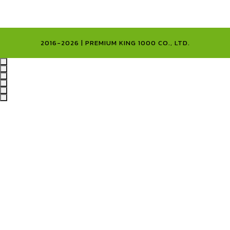
2016-2026 | PREMIUM KING 1000 CO., LTD.