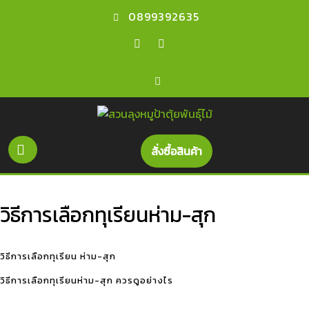
0899392635
สั่งซื้อสินค้า
วิธีการเลือกทุเรียนห่าม-สุก
วิธีการเลือกทุเรียน ห่าม-สุก
วิธีการเลือกทุเรียนห่าม-สุก ควรดูอย่างไร