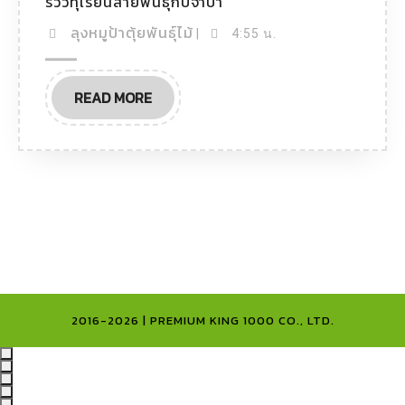
รีวิวทุเรียนสายพันธุ์กบจำปา
ทุเรียน
สาย
ลุง
ลุงหมูป้าตุ้ยพันธุ์ไม้
|
4:55 น.
พันธุ์
หมู
กบ
ป้า
จำปา
READ
ตุ้ย
READ MORE
MORE
พันธุ์
ไม้
2016-2026 | PREMIUM KING 1000 CO., LTD.