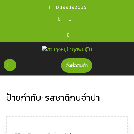
Skip
0899392635
to
content
Facebook
Youtube
Open
Get
สั่งซื้อสินค้า
A
Button
Quote
ป้ายกำกับ:
รสชาติกบจำปา
รีวิว