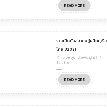
ตุ้ย
เมือง
READ
READ MORE
พันธุ์
ตราด
MORE
ไม้
งานเปิดตัวสมาคมผู้ผลิตทุเรี
งาน
ไทย ปี2021
เปิด
ตัว
ลุง
ลุงหมูป้าตุ้ยพันธุ์ไม้
|
สมาคม
หมู
12:08 น.
ผู้
ผลิต
ป้า
ทุเรียน
ตุ้ย
ไทย
READ
READ MORE
พันธุ์
ปี2021
MORE
ไม้