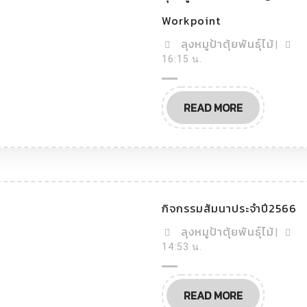
ลุง
Workpoint
หมู
เป็น
ลุง
ลุงหมูป้าตุ้ยพันธุ์ไม้
|
แขก
หมู
16:15 น.
รับ
เชิญ
ป้า
รายการ
ตุ้ย
Workpoint
READ
READ MORE
พันธุ์
MORE
ไม้
กิ
กิจกรรมสัมนาประจำปี2566
ก
ร
ลุง
ลุงหมูป้าตุ้ยพันธุ์ไม้
|
สั
หมู
14:53 น.
น
ป้า
ป
ป
ตุ้ย
READ
READ MORE
พันธุ์