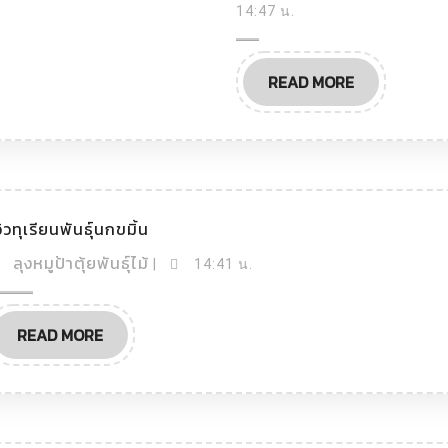
หมู
14:47 น.
Durian
Bang
ป้า
Nara
ตุ้ย
หรือ
READ
READ MORE
พันธุ์
Bang
MORE
ไม้
Nara
Durian
รีวิว
วิวทุเรียนพันธุ์นกขมิ้น
ทุเรียน
พันธุ์
ลุง
ลุงหมูป้าตุ้ยพันธุ์ไม้
|
14:41 น.
นก
หมู
ขมิ้น
ป้า
READ
ตุ้ย
READ MORE
MORE
พันธุ์
ไม้