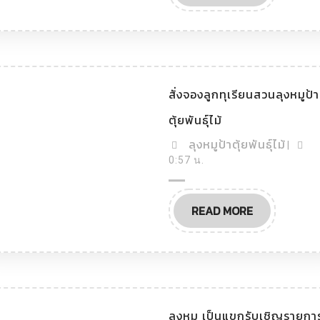
MORE
ไม้
สั่งจองลูกทุเรียนสวนลุงหมูป้า
สั่ง
ตุ้ยพันธุ์ไม้
จอง
ลูก
ลุง
ลุงหมูป้าตุ้ยพันธุ์ไม้
|
ทุเรียน
หมู
0:57 น.
สวน
ลุง
ป้า
หมู
ตุ้ย
ป้า
READ
READ MORE
พันธุ์
ตุ้ย
MORE
ไม้
พันธุ์
ไม้
ลุงหมู เป็นแขกรับเชิญรายกา