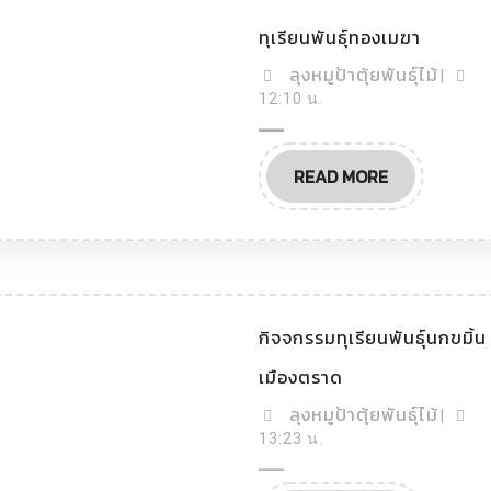
ทุเรียน
ทุเรียนพันธุ์ทองเมฆา
พันธุ์
ทอง
ลุง
ลุงหมูป้าตุ้ยพันธุ์ไม้
|
เมฆา
หมู
12:10 น.
ป้า
ตุ้ย
READ
READ MORE
พันธุ์
MORE
ไม้
กิจจกรรมทุเรียนพันธุ์นกขมิ้น
กิจ
เมืองตราด
จกร
รม
ลุง
ลุงหมูป้าตุ้ยพันธุ์ไม้
|
ทุเรียน
หมู
13:23 น.
พันธุ์
นก
ป้า
ขมิ้น