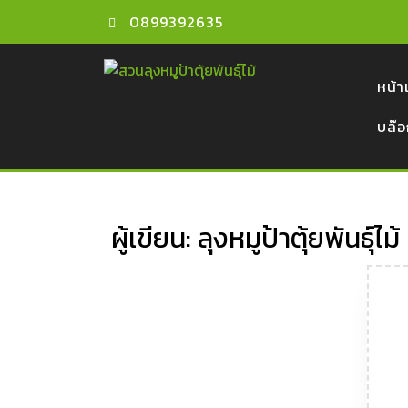
Skip
0899392635
to
content
หน้
บล๊
ผู้เขียน:
ลุงหมูป้าตุ้ยพันธุ์ไม้