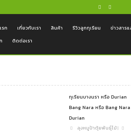
Facebook
Youtu
าแรก
เกี่ยวกับเรา
สินค้า
รีวิวลูกทุเรียน
ข่าวสารแ
อก
ติดต่อเรา
ทุเรียนบางนรา หรือ Durian
Bang Nara หรือ Bang Nara
ทุเรียน
Durian
บาง
นรา
ลุง
ลุงหมูป้าตุ้ยพันธุ์ไม้
|
หรือ