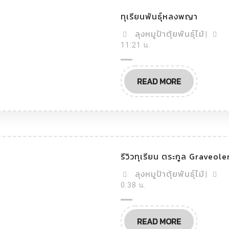
ทุเรียน
ทุเรียนพันธุ์หลงพญา
พันธุ์
หลง
ลุง
ลุงหมูป้าตุ้ยพันธุ์ไม้
|
พญา
หมู
11:21 น.
ป้า
ตุ้ย
READ
READ MORE
พันธุ์
MORE
ไม้
รีวิวทุเรียน ตระกูล Graveole
ลุง
ลุงหมูป้าตุ้ยพันธุ์ไม้
|
หมู
0:38 น.
ป้า
ตุ้ย
READ
READ MORE
พันธุ์