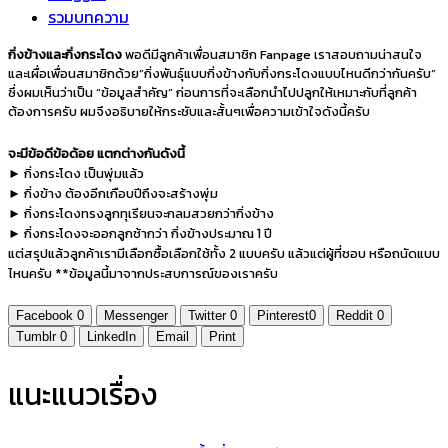
รวมบทความ
กิ่งข้างและกิ่งกระโดง
พอดีมีลูกค้าเพื่อนสมาชิก Fanpage เราสอบถามน่าสนใจ
และเผื่อเพื่อนสมาชิกด้วย”กิ่งพันธุ์แบบกิ่งข้างกับกิ่งกระโดงแบบไหนดีกว่ากันครับ”
ซึ่งผมเห็นว่าเป็น “ข้อมูลสำคัญ” ก่อนการที่จะเลือกนำไปปลูกให้เหมาะกับที่ลูกค้า
ต้องการครับ ผมจึงอธิบายให้กระชับและสั้นๆเพื่อความเข้าใจดังนี้ครับ
จะมีข้อดีข้อด้อย แตกต่างกันดังนี้
► กิ่งกระโดง เป็นพุ่มแล้ว
► กิ่งข้าง ต้องอีกเกือบปีถึงจะสร้างพุ่ม
► กิ่งกระโดงทรงลูกทุเรียนจะกลมสวยกว่ากิ่งข้าง
► กิ่งกระโดงจะออกลูกช้ากว่า กิ่งข้างประมาณ 1 ปี
แต่สรุปแล้วลูกค้าเรามีเลือกซื้อเลือกใช้ทั้ง 2 แบบครับ แล้วแต่ผู้ที่ชอบ หรือถนัดแบบ
ไหนครับ **ข้อมูลนี้มาจากประสบการณ์ของเราครับ
Facebook
0
Messenger
Twitter
0
Pinterest
0
Reddit
0
Tumblr
0
LinkedIn
Email
Print
แนะแนวเรื่อง