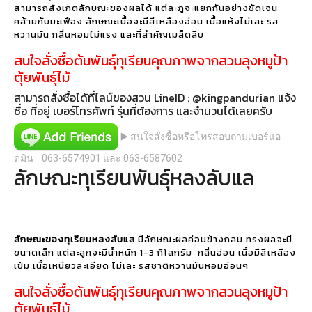
สามารถสังเกตลักษณะของผลได้ แต่ละภูจะแยกกันอย่างชัดเจน
คล้ายกับมะเฟือง ลักษณะเนื้อจะมีสีเหลืองอ่อน เนื้อแห้งไม่เละ รส
หวานมัน กลิ่นหอมไม่แรง และที่สำคัญเมล็ดลีบ
สนใจสั่งซื้อต้นพันธุ์ทุเรียนคุณภาพจากสวนลุงหมูป้า
ตุ้ยพันธุ์ไม้
สามารถสั่งซื้อได้ที่ไลน์ของสวน LineID : @kingpandurian แจ้ง
ชื่อ ที่อยู่ เบอร์โทรศัพท์ รุ่นที่ต้องการ และจำนวนได้เลยครับ
▶️ สนใจสั่งซื้อหรือโทรสอบถามเบอร์แอ
ดมิน 063-6574901 และ 063-6587602
ลักษณะทุเรียนพันธุ์หลงลับแล
ลักษณะของทุเรียนหลงลับแล
มีลักษณะผลค่อนข้างกลม ทรงผลจะมี
ขนาดเล็ก แต่ละลูกจะมีน้ำหนัก 1-3 กิโลกรัม กลิ่นอ่อน เนื้อมีสีเหลือง
เข้ม เนื้อเหนียวละเอียด ไม่เละ รสชาติหวานมันหอมอ่อนๆ
สนใจสั่งซื้อต้นพันธุ์ทุเรียนคุณภาพจากสวนลุงหมูป้า
ตุ้ยพันธุ์ไม้