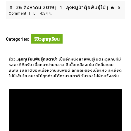
26 สิงหาคม 2019
ลุงหมูป้าตุ้ยพันธุ์ไม้
|
|
0
Comment
|
4:54 น.
รีวิวลูกทุเรียน
Categories:
รีวิว..
ลูกทุเรียนพันธุ์กบตาขำ
เป็นอีกหนึ่งสายพันธุ์ในตระกูลกบที่มี
รสชาติดีครับ เนื้อหนาปานกลาง สีเนื้อเหลืองเข้ม มีกลิ่นหอม
พิเศษ รสชาติของเนื้อหวานมันพอดี ลักษณะของเนื้อแห้ง ละเอียด
ไม่มีเส้นใย อยากให้ทุกท่านได้ทานรสชาติ รับรองไม่ผิดหวังครับ